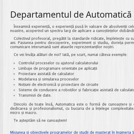
Departamentul de Automatică
Înseamnă experiență, o experiență pusă în valoare de absolvenții cel
noastre, acoperind un spectru larg de aplicare a cunoștințelor dobândi
Colectivul profesoral, pregătit la standarde ridicate, împletește cu s
ani. Pasiunea pentru descoperire, experiment și studiu, dorința per
comunicare interumană sunt atuurile reprezentanților noștri.
Ce vei învăța alături de noi? Iată, pe scurt, numai câteva exemple:
Controlul proceselor cu ajutorul calculatorului
Limbaje de programare orientate pe aplicaţii
Proiectare asistată de calculator
Modelarea şi simularea proceselor
Noţiuni de electronică şi proiectare de circuite
Sisteme de conducere a roboţilor şi fabricaţie asistată de calculat
Transmisii de date.
Dincolo de toate însă, Automatica este o formă de cunoaștere și ea
dedicarea și profesionalismul, cu bucuria de a înțelege complexitate
micro și macro.
Te așteptăm să ne cunoaștem!
Misiunea și obiectivele programelor de studii de masterat în Ingineria 