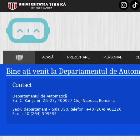
ACASĂ
PREZENTARE
PERSONAL
C
Bine ați venit la Departamentul de Autom
Contact
Departamentul de Automatică
Str. G. Barițiu nr. 26-28, 400027 Cluj-Napoca, România
Sediu departament - Sala 350, telefon: +40 (264) 401220
Fax: +40 (264) 599893