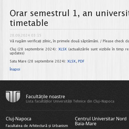
Orar semestrul 1, an univers
timetable
28.09.2024 03:15
Vă rugăm verificați zilnic, în primele două săptămâni. / Please check dai
Cluj (28 septembrie 2024):
XLSX
(actualizările sunt vizibile în timp r
updates)
Satu Mare (28 septembrie 2024):
XLSX
,
PDF
Înapoi
Facultățile noastre
Lista facultăților Universității Tehnice din Cluj-Napoca
Cluj-Napoca
Centrul Universitar Nord
Baia-Mare
Facultatea de Arhitectură și Urbanism