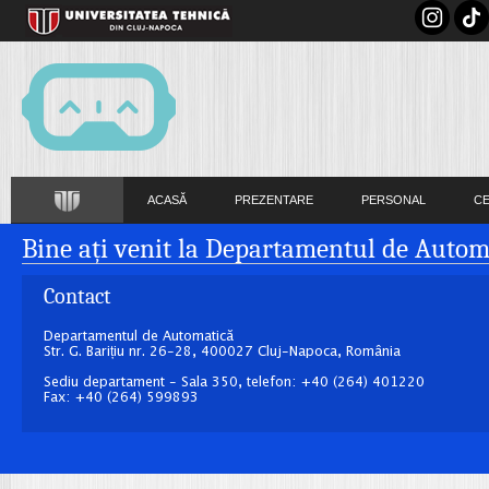
ACASĂ
PREZENTARE
PERSONAL
C
Bine ați venit la Departamentul de Autom
Contact
Departamentul de Automatică
Str. G. Barițiu nr. 26-28, 400027 Cluj-Napoca, România
Sediu departament - Sala 350, telefon: +40 (264) 401220
Fax: +40 (264) 599893