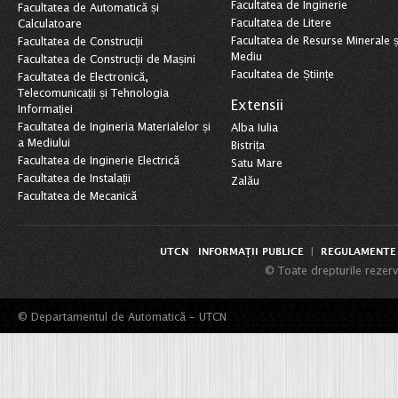
Facultatea de Inginerie
Facultatea de Automatică și
Facultatea de Litere
Calculatoare
Facultatea de Resurse Minerale ș
Facultatea de Construcții
Mediu
Facultatea de Construcții de Mașini
Facultatea de Științe
Facultatea de Electronică,
Telecomunicații și Tehnologia
Extensii
Informației
Facultatea de Ingineria Materialelor și
Alba Iulia
a Mediului
Bistrița
Facultatea de Inginerie Electrică
Satu Mare
Facultatea de Instalații
Zalău
Facultatea de Mecanică
UTCN
INFORMAȚII PUBLICE
REGULAMENTE 
|
© Toate drepturile rezerv
© Departamentul de Automatică - UTCN