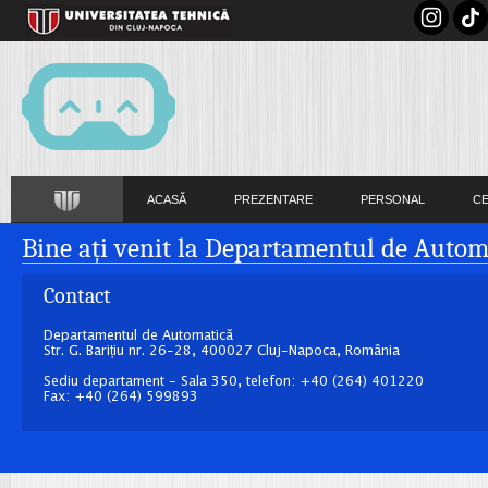
ACASĂ
PREZENTARE
PERSONAL
C
Bine ați venit la Departamentul de Autom
Contact
Departamentul de Automatică
Str. G. Barițiu nr. 26-28, 400027 Cluj-Napoca, România
Sediu departament - Sala 350, telefon: +40 (264) 401220
Fax: +40 (264) 599893