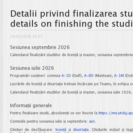
Detalii privind finalizarea s
details on finishing the stu
24.07.2026 14:27
Sesiunea septembrie 2026
Calendarul finalizării studiilor de licență și master, sesiunea septembr
Sesiunea iulie 2026
Programări susțineri: comisia
A-1D
(Dulf),
A-6D
(Muntean),
A-1M
(Dob
Lucrările de licență și disertație trebuie încărcate pe Teams, în echipa c
Calendarul finalizării studiilor de licență și master, sesiunea iulie 2026
Informații generale
Pentru finalizare studii, absolvenții se vor înscrie la
https://me.utcluj.a
Comisiile pentru sesiunea iulie și septembrie:
aici
.
Ghiduri de desfășurare:
licență
și
disertație
. Ghidurile includ și l