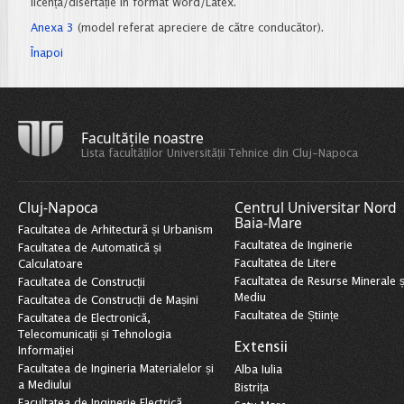
licență/disertație în format Word/Latex.
Anexa 3
(model referat apreciere de către conducător).
Înapoi
Facultățile noastre
Lista facultăților Universității Tehnice din Cluj-Napoca
Cluj-Napoca
Centrul Universitar Nord
Baia-Mare
Facultatea de Arhitectură și Urbanism
Facultatea de Inginerie
Facultatea de Automatică și
Facultatea de Litere
Calculatoare
Facultatea de Resurse Minerale ș
Facultatea de Construcții
Mediu
Facultatea de Construcții de Mașini
Facultatea de Științe
Facultatea de Electronică,
Telecomunicații și Tehnologia
Extensii
Informației
Facultatea de Ingineria Materialelor și
Alba Iulia
a Mediului
Bistrița
Facultatea de Inginerie Electrică