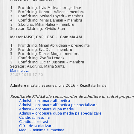
1. Prof.dr.ing. Liviu Miclea – preşedinte
2. Prof.dr.ing. Honoriu Vălean – membru
3. Conf.dr.ing. Szilard Enyedi – membru
4. Conf.dr.ing. Mihai Damian – membru
5. Ş.l.dr.ing. Mihai Hulea - membru
Secretar: S.l.dr.ing. Ovidiu Stan
Master IAISC, CAP, ICAF - Comisia 4M
1. Prof.dr.ing. Mihail Abrudean – preşedinte
2. Prof.dr.ing. Eva Dulf - membru
3. Prof.dr.ing. Daniel Moga – membru
4. Conf.dr.ing. Zsofia Lendek
5. Conf.dr.ing. Lucian Buşoniu – membru
Secretar: As.dr.ing. Maria Santa
Sesiunea
Mai mult ...
septembrie
22.07.2016 17:20
2016
-
Admitere master, sesiunea iulie 2016 - Rezultate finale
Comisii
licență/disertație
Rezultatele FINALE ale concursurilor de admitere in cadrul program
Admisi - ordonare alfabetica
Admisi - ordonare alfabetica pe specializare
Admisi - ordonare dupa medie
Admisi - ordonare dupa medie pe specializare
Candidati respinsi
Candidati retrasi
Cifra de scolarizare
Medii - minime si maxime.