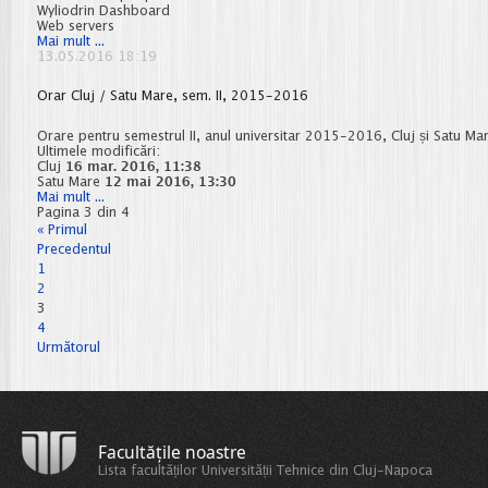
Wyliodrin Dashboard
Web servers
Smart
Mai mult ...
Cities
13.05.2016 18:19
Summer
School
Orar Cluj / Satu Mare, sem. II, 2015-2016
2016
|
Cluj
Orare pentru semestrul II, anul universitar 2015-2016, Cluj și Satu Mar
Ultimele modificări:
Cluj
16 mar. 2016, 11:38
Satu Mare
12 mai 2016, 13:30
Orar
Mai mult ...
Cluj
Pagina 3 din 4
/
« Primul
Satu
Precedentul
Mare,
1
sem.
II,
2
2015-
3
2016
4
Următorul
Facultățile noastre
Lista facultăților Universității Tehnice din Cluj-Napoca