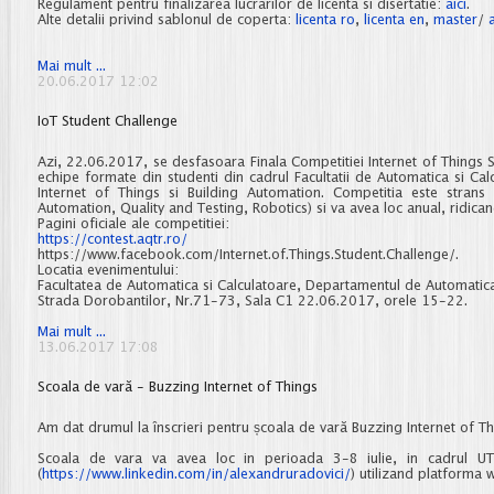
Regulament pentru finalizarea lucrarilor de licenta si disertatie:
aici
.
Alte detalii privind sablonul de coperta:
licenta ro
,
licenta en
,
master
/
Detalii
Mai mult ...
privind
20.06.2017 12:02
finalizarea
studiilor
IoT Student Challenge
-
sesiunea
iulie
Azi, 22.06.2017, se desfasoara Finala Competitiei Internet of Things 
2017
echipe formate din studenti din cadrul Facultatii de Automatica si Cal
Internet of Things si Building Automation. Competitia este strans 
Automation, Quality and
Testing, Robotics) si va avea loc anual, ridican
Pagini oficiale ale competitiei:
https://contest.aqtr.ro/
https://www.facebook.com/Internet.of.Things.Student.Challenge/.
Locatia evenimentului:
Facultatea de Automatica si Calculatoare, Departamentul de Automatic
Strada Dorobantilor, Nr.71-73, Sala C1 22.06.2017, orele 15-22.
IoT
Mai mult ...
Student
13.06.2017 17:08
Challenge
Scoala de vară - Buzzing Internet of Things
Am dat drumul la înscrieri pentru școala de vară Buzzing Internet of Th
Scoala de vara va avea loc in perioada 3-8 iulie, in cadrul UTCN
(
https://www.linkedin.com/in/a
lexandruradovici/
) utilizand platforma w