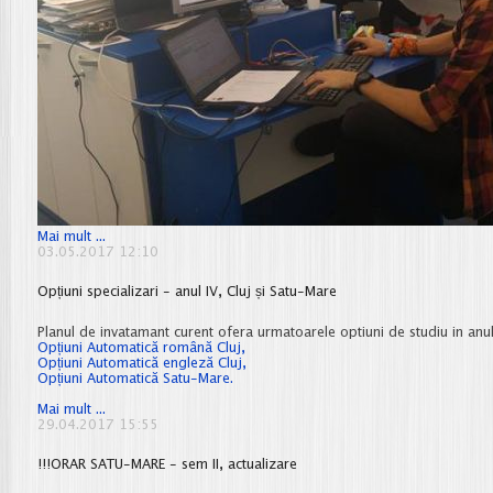
Locul
Mai mult ...
I
03.05.2017 12:10
-
Concursul
Opțiuni specializari - anul IV, Cluj și Satu-Mare
International
HARD&SOFT
SUCEAVA
Planul de invatamant curent ofera urmatoarele optiuni de studiu in anul
20
Opțiuni Automatică română Cluj,
Mai
Opțiuni Automatică engleză Cluj,
2017
Opțiuni Automatică Satu-Mare.
Opțiuni
Mai mult ...
specializari
29.04.2017 15:55
-
anul
!!!ORAR SATU-MARE - sem II, actualizare
IV,
Cluj