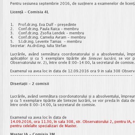
Pentru sesiunea septembrie 2016, de susținere a examenelor de licență ș
Licență - Comisia 4L
1. Prof.dr.ing. Eva Dulf – preşedinte
2. Conf.dr.ing. Paula Raica – membru
3. Conf.dr.ing. Zsofia Lendek – membru
4. Conf.dr.ing. Camelia Avram - membru
5. S.l.dr.ing. Levente Tamas – membru
Secretar: As.drd.ing. Iulia Stefan
Lucrările, având semnătura coordonatorului și a absolventului, îm
aplicațiilor și cu 5 exemplare tipărite ale
Sintezei lucrării,
se vor pr
Observatorului nr. 2), între orele 8:00-14:00, la secretarul de comisie
Examenul va avea loc in data de 12.09.2016 ora 9 in sala 308 Observ
----------------------------------------------------------
Disertații - 2 comisii
Lucrările, având semnătura coordonatorului și a absolventului, împreună
și cu 5 exemplare tipărite ale Sintezei lucrării, se vor preda în data 
între orele 8:00-14:00, la secretarul de comisie.
Examenul va avea loc în data de
14.09.2016, ora 11.30, în sala 308, str. Observatorului 2, pentru IA, r
pentru celelalte specializari de Master.
Master IA - Comisia 3M