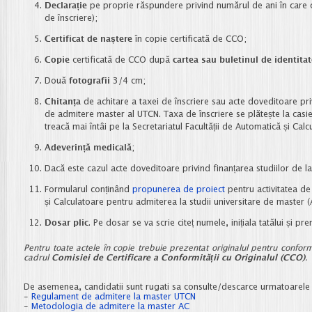
Declarație
pe proprie răspundere privind numărul de ani în care ca
de înscriere);
Certificat de naștere
în copie certificată de CCO;
Copie
certificată de CCO după
cartea sau buletinul de identitat
Două
fotografii
3/4 cm;
Chitanța
de achitare a taxei de înscriere sau acte doveditoare pri
de admitere master al UTCN. Taxa de înscriere se plătește la casier
treacă mai întâi pe la Secretariatul Facultății de Automatică și Calcu
Adeverință medicală
;
Dacă este cazul acte doveditoare privind finanțarea studiilor de la
Formularul conținând
propunerea de proiect
pentru activitatea de
și Calculatoare pentru admiterea la studii universitare de master 
Dosar plic
. Pe dosar se va scrie citeț numele, inițiala tatălui și 
Pentru toate actele în copie trebuie prezentat originalul pentru conform
cadrul
Comisiei de Certificare a Conformității cu Originalul (CCO)
.
De asemenea, candidatii sunt rugati sa consulte/descarce urmatoarel
-
Regulament de admitere la master UTCN
-
Metodologia de admitere la master AC