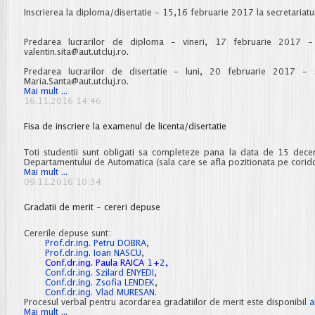
Inscrierea la diploma/disertatie - 15,16 februarie 2017 la secretariatul
Predarea lucrarilor de diploma - vineri, 17 februarie 2017 
valentin.sita@aut.utcluj.ro.
Predarea lucrarilor de disertatie - luni, 20 februarie 2017 -
Maria.Santa@aut.utcluj.ro.
Informatii
Mai mult ...
diploma/disertatie
16.11.2016 14:46
februarie
2017
Fisa de inscriere la examenul de licenta/disertatie
Toti studentii sunt obligati sa completeze pana la data de 15 dec
Departamentului de Automatica (sala care se afla pozitionata pe corid
Fisa
Mai mult ...
de
09.11.2016 10:34
inscriere
la
Gradatii de merit - cereri depuse
examenul
de
licenta/disertatie
Cererile depuse sunt:
Prof.dr.ing. Petru DOBRA
,
Prof.dr.ing. Ioan NASCU
,
Conf.dr.ing. Paula RAICA
1
+
2
,
Conf.dr.ing. Szilard ENYEDI
,
Conf.dr.ing. Zsofia LENDEK
,
Conf.dr.ing. Vlad MURESAN
.
Procesul verbal pentru acordarea gradatiilor de merit este disponibil
a
Gradatii
Mai mult ...