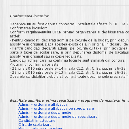
Confirmarea locurilor
Deoarece nu au fost depuse contestații, rezultatele afișate în 18 iulie
Confirmarea locurilor:
Conform regulamentului UTCN privind organizarea și desfășurarea conc
astfel:
· Pentru candidaţii declaraţi admişi pe locurile de la buget, prin depu
absolvire în original. Dacă acestea există deja în original în dosarul de 
· Pentru candidaţii declaraţi admişi pe locurile cu taxă, prin achitarea 
parte a taxei de şcolarizare, și prin depunerea diplomei de bacalaure
absolvire în original sau în copie legalizată.
Candidații admiși care nu confirmă locurile sunt eliminați din concurs.
Programul confirmărilor este:
· 21 iulie 2016 între orele 9-14 în sala C12, str. G. Baritiu, nr. 26-28
· 22 iulie 2016 între orele 9-13 în sala C12, str. G. Baritiu, nr. 26-28.
Dosarele candidaților trebuie să conțină toate documentele precizate 
Rezultate admitere, prima repartizare - programe de masterat in d
Admisi - ordonare alfabetica
Admisi - ordonare alfabetica pe specializare
Admisi - ordonare dupa medie
Admisi - ordonare dupa medie pe specializare
Candidati in asteptare
Cifra de scolarizare
Medii - minime si maxime
.