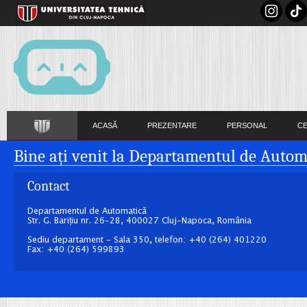
ACASĂ
PREZENTARE
PERSONAL
C
Bine ați venit la Departamentul de Autom
Contact
Departamentul de Automatică
Str. G. Barițiu nr. 26-28, 400027 Cluj-Napoca, România
Sediu departament - Sala 350, telefon: +40 (264) 401220
Fax: +40 (264) 599893