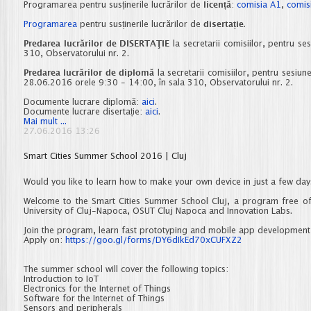
Programarea pentru susținerile lucrărilor de
licență
:
comisia A1
,
comis
Programarea
pentru susținerile lucrărilor de
disertație
.
Predarea lucrărilor de DISERTAŢIE
la secretarii comisiilor, pentru s
310, Observatorului nr. 2.
Predarea lucrărilor de diplomă
la secretarii comisiilor, pentru sesiu
28.06.2016 orele 9:30 - 14:00, în sala 310, Observatorului nr. 2.
Documente lucrare diplomă:
aici
.
Documente lucrare disertație:
aici
.
Informații
Mai mult ...
diplomă/disertație,
27.06.2016 13:26
sesiunea
iulie
Smart Cities Summer School 2016 | Cluj
2016
Would you like to learn how to make your own device in just a few days
Welcome to the Smart Cities Summer School Cluj, a program free of
University of Cluj-Napoca, OSUT Cluj Napoca and Innovation Labs.
Join the program, learn fast prototyping and mobile app development i
Apply on:
https://goo.gl/forms/DY6dIkEd70
xCUFXZ2
The summer school will cover the following topics:
Introduction to IoT
Electronics for the Internet of Things
Software for the Internet of Things
Sensors and peripherals