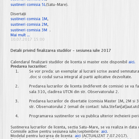
sustineri comisia 5L
(Satu-Mare).
Disertații
sustineri comisia 1M
,
sustineri comisia 2M
,
sustineri comisia 3M
.
Programarea
Mai mult ...
sustinerii
10.07.2017 15:00
licentelor
si
Detalii privind finalizarea studiilor - sesiunea iulie 2017
disertatiilor
-
iulie
Calendarul finalizarii studiilor de licenta si master este disponibil
aici.
2017
Predarea lucrarilor:
Se vor preda: un exemplar al lucrarii scrise avand semnatura a
.doc si codul sursa integral al partii aplicative dezvoltate.
Predarea lucrarilor de licenta (indiferent de comisie) se va 
sala 310, cladirea UTCN din str. Observatorului 2.
Predarea lucrarilor de disertatie (comisia Master 1M, 2M si 
str. Observatorului 2 (email de contact: Iulia.Stefan[at]aut.utcl
Programarea sustinerilor se va publica ulterior incheierii peri
Sustinerea lucrarilor de licenta, sectia Satu-Mare, se va realiza in data
Comisiile active pentru sesiunea iulie/septembrie:
aici
.
Modelul pentru lucrarea de licenta:
aici
(ACTUALIZAT 7.07.2017).