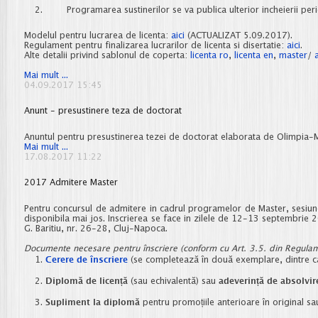
Programarea sustinerilor se va publica ulterior incheierii peri
Modelul pentru lucrarea de licenta:
aici
(ACTUALIZAT 5.09.2017).
Regulament pentru finalizarea lucrarilor de licenta si disertatie:
aici
.
Alte detalii privind sablonul de coperta:
licenta ro
,
licenta en
,
master
/
Diploma/disertatie
Mai mult ...
sesiunea
04.09.2017 15:45
septembrie
2017
Anunt - presustinere teza de doctorat
Anuntul pentru presustinerea tezei de doctorat elaborata de Olimpia-
Anunt
Mai mult ...
-
17.08.2017 11:22
presustinere
teza
2017 Admitere Master
de
doctorat
Pentru concursul de admitere in cadrul programelor de Master, sesiun
disponibila mai jos. Inscrierea se face in zilele de 12-13 septembrie 2
G. Baritiu, nr. 26-28, Cluj-Napoca.
Documente necesare pentru înscriere (conform cu Art. 3.5. din Regul
Cerere de înscriere
(se completează în două exemplare, dintre ca
Diplomă de licență
(sau echivalentă) sau
adeverință de absolvir
Supliment la diplomă
pentru promoțiile anterioare în original sa