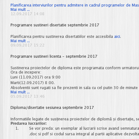
Planificarea interviurilor pentru admitere in cadrul programelor de Mas
Prgramare
Mai mult ...
interviu
12.09.2017 14:08
admitere
master
Programare sustineri disertatie septembrie 2017
Planificarea pentru sustinerea disertatiilor este accesibila
aici
.
Programare
Mai mult ...
sustineri
09.09.2017 15:22
disertatie
septembrie
Programare sustineri licenta - septembrie 2017
2017
Sustinerea proiectelor de diploma este programata conform urmatoru
Ora de incepere:
Luni (11.09.2017) ora 9:00
Marti(12.09.2017) 8:00.
Absolventii sunt rugati sa fie prezenti in sala cu cel putin 30 de minut
Programare
Mai mult ...
sustineri
05.09.2017 13:46
licenta
-
Diploma/disertatie sesiunea septembrie 2017
septembrie
2017
Informatiile legate de susținerea proiectelor de diplomă și disertație
Predarea lucrarilor:
Se vor preda: un exemplar al lucrarii scrise avand semnatura a
.doc si pdf si codul sursa integral al partii aplicative dezvolta