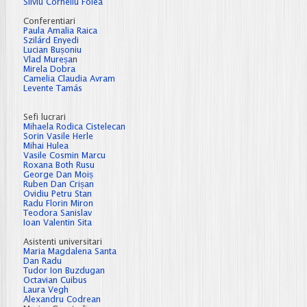
Silviu Corneliu Folea
Conferentiari
Paula Amalia Raica
Szilárd Enyedi
Lucian Bușoniu
Vlad Mureșa
n
Mirela Dobra
Camelia Claudia Avram
Levente Tamás
Sefi lucrari
Mihaela Rodica Cistelecan
Sorin Vasile Herle
Mihai Hulea
Vasile Cosmin Marcu
Roxana Both Rusu
George Dan Moiș
Ruben Dan Crișan
Ovidiu Petru Stan
Radu Florin Miron
Teodora Sanislav
Ioan Valentin Sita
Asistenti universitari
Maria Magdalena Santa
Dan Radu
Tudor Ion Buzdugan
Octavian Cuibus
Laura Vegh
Alexandru Codrean