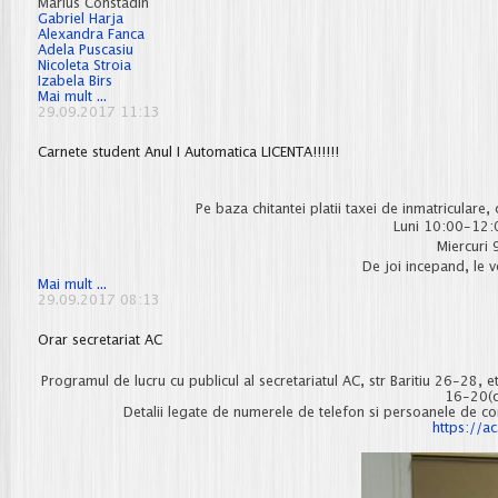
Marius Constadin
Gabriel Harja
Alexandra Fanca
Adela Puscasiu
Nicoleta Stroia
Izabela Birs
Teme
Mai mult ...
diplome/disertatie
29.09.2017 11:13
2017-
2018
Carnete student Anul I Automatica LICENTA!!!!!!
Pe baza chitantei platii taxei de inmatriculare,
Luni 10:00-12:
Miercuri
De joi incepand, le v
Carnete
Mai mult ...
student
29.09.2017 08:13
Anul
I
Orar secretariat AC
Automatica
LICENTA!!!!!!
Programul de lucru cu publicul al secretariatul AC, str Baritiu 26-28, et
16-20(cu
Detalii legate de numerele de telefon si persoanele de cont
https://ac