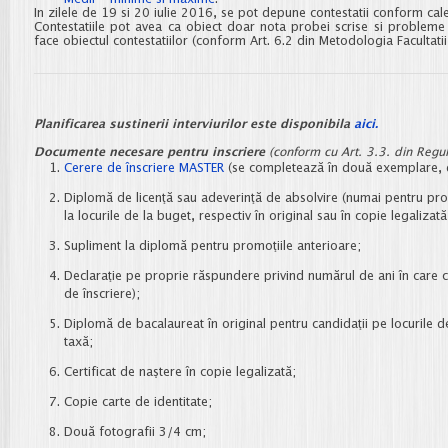
In zilele de 19 si 20 iulie 2016, se pot depune contestatii conform cal
Contestatiile pot avea ca obiect doar nota probei scrise si probleme 
face obiectul contestatiilor (conform Art. 6.2 din Metodologia Facultati
Planificarea sustinerii interviurilor este disponibila
aici.
Documente necesare pentru inscriere
(conform cu Art. 3.3. din Regu
Cerere de înscriere MASTER
(se completează în două exemplare, di
Diplomă de licenţă sau adeverinţă de absolvire (numai pentru prom
la locurile de la buget, respectiv în original sau în copie legalizată
Supliment la diplomă pentru promoţiile anterioare;
Declaraţie pe proprie răspundere privind numărul de ani în care ca
de înscriere);
Diplomă de bacalaureat în original pentru candidaţii pe locurile de 
taxă;
Certificat de naştere în copie legalizată;
Copie carte de identitate;
Două fotografii 3/4 cm;