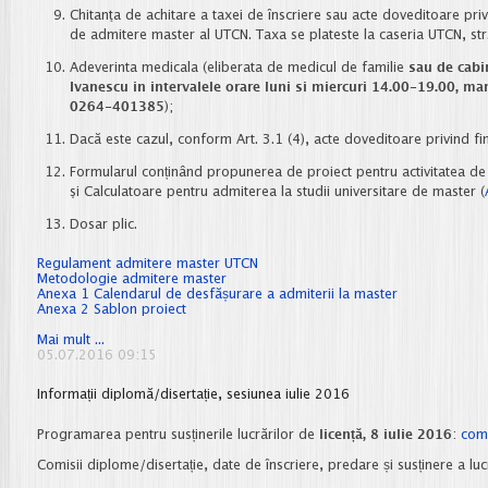
Chitanţa de achitare a taxei de înscriere sau acte doveditoare pri
de admitere master al UTCN. Taxa se plateste la caseria UTCN, str.
Adeverinta medicala (eliberata de medicul de familie
sau de cabi
Ivanescu in intervalele orare luni si miercuri 14.00-19.00, mar
0264-401385
);
Dacă este cazul, conform Art. 3.1 (4), acte doveditoare privind fin
Formularul conținând propunerea de proiect pentru activitatea de
şi Calculatoare pentru admiterea la studii universitare de master (
Dosar plic.
Regulament admitere master UTCN
Metodologie admitere master
Anexa 1 Calendarul de desfășurare a admiterii la master
Anexa 2 Sablon proiect
Admitere
Mai mult ...
master,
05.07.2016 09:15
sesiunea
iulie
Informații diplomă/disertație, sesiunea iulie 2016
2016
-
Rezultate
Programarea pentru susținerile lucrărilor de
licență, 8 iulie 2016
:
com
finale
Comisii diplome/disertație, date de înscriere, predare și susținere a luc