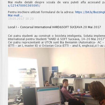
Mai multe detalii despre scoala de vara puteti afla accesand 
s/125470091365095/
Pentru inschiere utilizati formularul de la adresa:
https://bit.ly/Buzzing
Scoala
Mai mult ...
de
19.05.2017 18:20
vară
-
Locul I - Concursul International HARD&SOFT SUCEAVA 20 Mai 2017
Buzzing
Internet
of
Cei patru studenti au construit o bicicleta inteligenta. Solutia imple
Things
International pentru Studenti "HARD & SOFT Suceava, 14-20 Mai 2017"
Cei patru reprezentanti ai UTCN sunt Bia Beniamin (Automatica- AC - a
(ETTI - an I, master IE) si Octavian Coca (ETTI - anul II, engleza),si l-