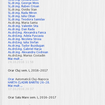
SL.dr.ing. George Mois
SL.dr.ing. Ruben Crisan
SL.dr.ing. Ovidiu Stan
SL.dr.ing. Radu Miron
SL.dr.ing. Iulia Clitan
SL.dr.ing. Teodora Sanislav
As.dr.ing. Maria Santa
As.dr.ing. Valentin Sita
As.dr.ing. Dan Radu
As.drd.ing. Alexandra Fanca
As.drd.ing. Adela Puscasiu
As.dr.ing. Nicoleta Stroia
As.drd.ing. Iulia Stefan
As.dr.ing. Tudor Buzdugan
As.drd.ing. Gabriel Harja
As.dr.ing. Alexandru Codrean
As.drd.ing. Marius Costadin
Lucrari
Mai mult ...
diploma/disertatie
24.10.2016 11:58
2016-
2017
Orar Cluj sem. I, 2016-2017
Orar
Automatică Cluj-Napoca
HARTA CLADIRI BARITIU 26-28.
Orar
Mai mult ...
Cluj
17.10.2016 20:37
sem.
I,
Orar Satu Mare sem. I, 2016-2017
2016-
2017