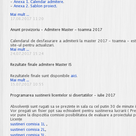
-
Anexa 1. Calendar admitere
.
-
Anexa 2. Sablon proiect.
2017
Mai mult ...
Admitere
17.08.2017 11:20
Master
Anunt provizoriu - Admitere Master - toamna 2017
Calendarul de desfasurare a admiterii la master 2017 - toamna - est
site-ul pentru actualizari.
Anunt
Mai mult ...
provizoriu
24.07.2017 15:24
-
Admitere
Rezultate finale admitere Master IS
Master
-
toamna
Rezultatele finale sunt disponibile
aici
.
2017
Rezultate
Mai mult ...
finale
15.07.2017 10:55
admitere
Master
Programarea sustinerii licentelor si disertatiilor - iulie 2017
IS
Absolvenții sunt rugati sa se prezinte in sala cu cel putin 30 de minute i
Vor pregati un fisier ppt sau echivalent pentru sustinerea lucrarii ( P
vor pune la dispozitia comisiei posibilitatea de evaluare a proiectului p
Licențe
sustineri comisia 1L
,
sustineri comisia 2L
,
sustineri comisia 3L
,