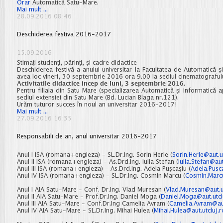
Orar
Automatică Satu-Mare.
Orar
Mai mult ...
Satu
28.09.2016 08:46
Mare
sem.
Deschiderea festiva 2016-2017
I,
2016-
2017
15.09.2016
Stimați studenți, părinți, și cadre didactice
Deschiderea festivă a anului universitar la Facultatea de Automatică și 
avea loc vineri, 30 septembrie 2016 ora 9.00 la sediul cinematografului 
Activitatile didactice incep de luni, 3 septembrie 2016.
Pentru filiala din Satu Mare (specializarea Automatică și informatică 
sediul extensiei din Satu Mare (Bd. Lucian Blaga nr.121).
Urăm tuturor succes în noul an universitar 2016-2017!
Deschiderea
Mai mult ...
festiva
27.09.2016 16:35
2016-
2017
Responsabili de an, anul universitar 2016-2017
Anul I ISA (romana+engleza) - SL.Dr.Ing. Sorin Herle (
Sorin.Herle@aut.u
Anul II ISA (romana+engleza) - As.Drd.Ing. Iulia Stefan (
Iulia.Stefan@aut
Anul III ISA (romana+engleza) - As.Drd.Ing. Adela Puşcaşiu (
Adela.Pusca
Anul IV ISA (romana+engleza) - SL.Dr.Ing. Cosmin Marcu (
Cosmin.Marcu
Anul I AIA Satu-Mare - Conf. Dr.Ing. Vlad Muresan (
Vlad.Muresan@aut.ut
Anul II AIA Satu-Mare - Prof.Dr.Ing. Daniel Moga (
Daniel.Moga@aut.utcl
Anul III AIA Satu-Mare - Conf.Dr.Ing Camelia Avram (
Camelia.Avram@aut
Anul IV AIA Satu-Mare - SL.Dr.Ing. Mihai Hulea (
Mihai.Hulea@aut.utcluj.r