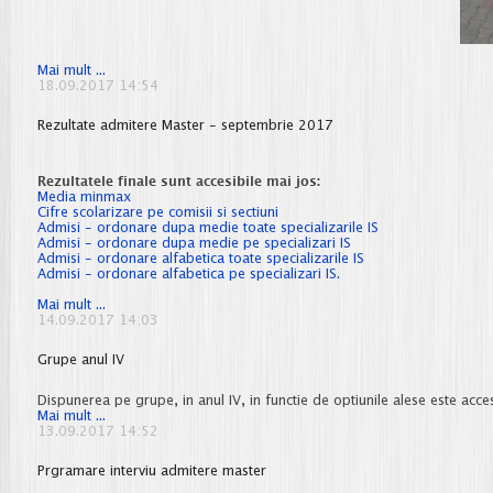
Taxe
Mai mult ...
inmatriculare
18.09.2017 14:54
anul
I
Rezultate admitere Master - septembrie 2017
Rezultatele finale sunt accesibile mai jos:
Media minmax
Cifre scolarizare pe comisii si sectiuni
Admisi - ordonare dupa medie toate specializarile IS
Admisi - ordonare dupa medie pe specializari IS
Admisi - ordonare alfabetica toate specializarile IS
Admisi - ordonare alfabetica pe specializari IS.
Rezultate admitere Master - septembrie
Mai mult ...
2017
14.09.2017 14:03
Grupe anul IV
Dispunerea pe grupe, in anul IV, in functie de optiunile alese este acce
Grupe
Mai mult ...
anul
13.09.2017 14:52
IV
Prgramare interviu admitere master