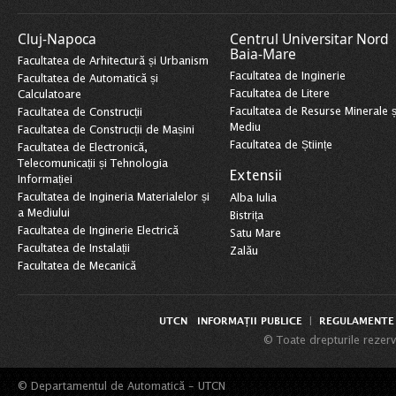
Cluj-Napoca
Centrul Universitar Nord
Baia-Mare
Facultatea de Arhitectură și Urbanism
Facultatea de Inginerie
Facultatea de Automatică și
Facultatea de Litere
Calculatoare
Facultatea de Resurse Minerale ș
Facultatea de Construcții
Mediu
Facultatea de Construcții de Mașini
Facultatea de Științe
Facultatea de Electronică,
Telecomunicații și Tehnologia
Extensii
Informației
Facultatea de Ingineria Materialelor și
Alba Iulia
a Mediului
Bistrița
Facultatea de Inginerie Electrică
Satu Mare
Facultatea de Instalații
Zalău
Facultatea de Mecanică
UTCN
INFORMAȚII PUBLICE
REGULAMENTE 
|
© Toate drepturile rezerv
© Departamentul de Automatică - UTCN