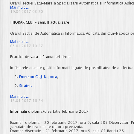
și
Orarul sectiei Satu-Mare a Specializarii Automatica si Informatica Aplic
Satu-
!!!ORAR
Mai mult ...
Mare
SATU-
19.04.2017 08:20
MARE
-
!!!!ORAR CLUJ - sem. II actualizare
sem
II,
actualizare
Orarul Sectiei de Automatica si Informatica Aplicata din Cluj-Napoca p
!!!!ORAR
Mai mult ...
CLUJ
05.04.2017 10:27
-
sem.
Practica de vara - 2 anunturi firme
II
actualizare
In fisierele atasate gasiti informatii legate de posibilitatea de a efectu
Emerson Cluj-Napoca
,
Stratec.
Practica
Mai mult ...
de
18.01.2017 16:24
vara
-
Informatii diploma/disertatie februarie 2017
2
anunturi
firme
Examen diploma - 20 februarie 2017, ora 9, sala 305 Observator. Pro
jumatate de ora inainte de ora prevazuta.
Examen disertatie - 21 februarie 2017, ora 9, sala G1 Baritiu 26.