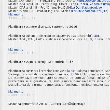
Master CAP anul I-II - Prof.Dr.Ing. Petru Dobra (
Petru.Dobra@aut.utcluj
Master IAISC anul I-II - Prof.Dr.Ing. Tiberiu Letia (
Tiberiu.Letia@aut.utclu
Master ICAF anul I-II - Prof.Dr.Ing. Eva Dulf(
Eva.Dulf@aut.utcluj.ro
)
Master IA anul I-II - Prof.Dr.Ing. Liviu Miclea (
Liviu.Miclea@aut.utcluj.ro
)
Responsabili
Mai mult ...
de
14.09.2016 09:35
an,
anul
Planificare sustinere disertatii, septembrie 2016
universitar
2016-
2017
Planificarea sustinerii disertatiilor Master IA este disponibila
aici
.
Master IAISC, ICAF, CAP - sustinere incepand cu ora 11.30, în sala 310,
Planificare
Mai mult ...
sustinere
09.09.2016 16:16
disertatii,
septembrie
Planificare susținere licențe, septembrie 2016
2016
Planificarea susținerii licentelor este vizibila
aici
(ultima actualizare, sa
Vă rugam consultati lista inclusiv duminica, 11.09.2016, pentru eventuale
De asemenea, transmiteti spre secretarul de comisie (email: Iulia.Ste
prezentarii si asigurati-va ca aveti asupra dumneavoastra inca o 
posibilitatea de a urmari demonstratia functionarii echipamentelor sau 
Planificare
Mai mult ...
susținere
05.09.2016 14:20
licențe,
septembrie
Sesiunea septembrie 2016 - Comisii licență/disertație
2016