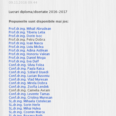
de
09.11.2016 09:44
merit
-
Lucrari diploma/disertatie 2016-2017
cereri
depuse
Propunerile sunt disponibile mai jos:
Prof.dr.ing. Mihail Abrudean
Prof.dr.ing. Tiberiu Letia
Prof.dr.ing. Dorin Isoc
Prof.dr.ing. Petru Dobra
Prof.dr.ing. Ioan Nascu
Prof.dr.ing. Liviu Miclea
Prof.dr.ing. Adina Astilean
Prof.dr.ing. Honoriu Valean
Prof.dr.ing. Daniel Moga
Prof.dr.ing. Eva Dulf
Conf.dr.ing. Silviu Folea
Conf.dr.ing. Paula Raica
Conf.dr.ing. Szilard Enyedi
Conf.dr.ing. Lucian Busoniu
Conf.dr.ing. Vlad Muresan
Conf.dr.ing. Mirela Dobra
Conf.dr.ing. Zsofia Lendek
Conf.dr.ing. Camelia Avram
Conf.dr.ing. Levente Tamas
Conf.dr.ing. Cristina Muresan
SL.dr.ing. Mihaela Cistelecan
SL.dr.ing. Sorin Herle
SL.dr.ing. Mihai Hulea
SL.dr.ing. Cosmin Marcu
SL.dr.ing. Roxana Both