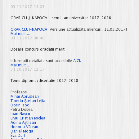
03.11.2017 14:03
ORAR CLUJ-NAPOCA - sem I, an universitar 2017-2018
ORAR CLUJ-NAPOCA
Versiune actualizata miercuri, 11.03.2017!
ORAR
Mai mult ...
CLUJ-
01.11.2017 08:40
NAPOCA
-
Dosare concurs gradatii merit
sem
I,
an
Informatii detaliate sunt accesibile
AICI.
universitar
Dosare
Mai mult ...
2017-
concurs
31.10.2017 12:17
2018
gradatii
merit
Teme diplome/disertatie 2017-2018
Profesori
Mihai Abrudean
Tiberiu Ștefan Leția
Dorin Isoc
Petru Dobra
Ioan Nașcu
Liviu Cristian Miclea
Adina Aștilean
Honoriu Vălean
Daniel Moga
Éva Dulf